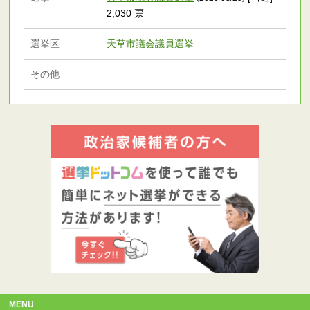
2,030 票
選挙区
天草市議会議員選挙
その他
MENU