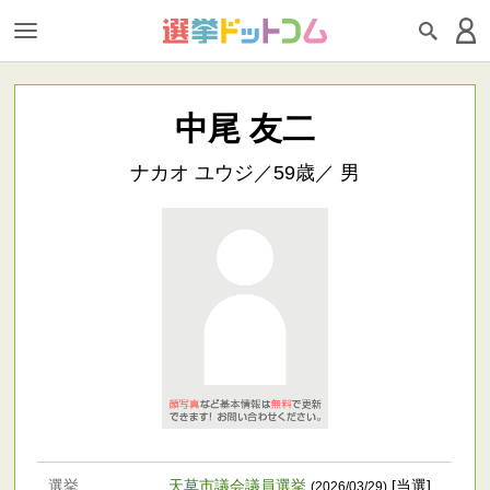
中尾 友二
ナカオ ユウジ／59歳／ 男
選挙
天草市議会議員選挙
[当選]
(2026/03/29)