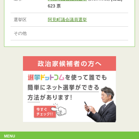
623 票
選挙区
阿見町議会議員選挙
その他
MENU