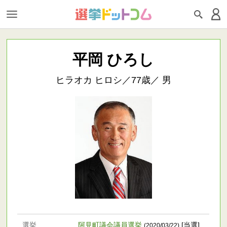
平岡 ひろし
ヒラオカ ヒロシ／77歳／ 男
選挙
阿見町議会議員選挙
[当選]
(2020/03/22)