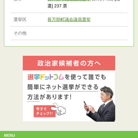
選] 237 票
選挙区
長万部町議会議員選挙
その他
MENU