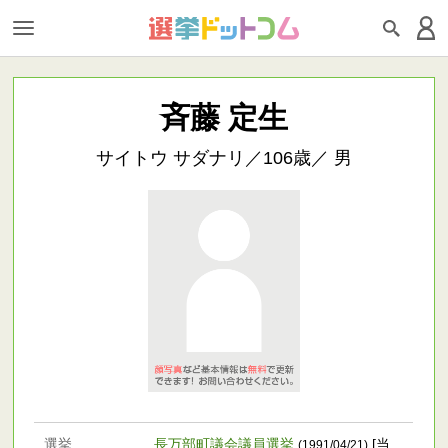
斉藤 定生
サイトウ サダナリ／106歳／ 男
選挙
長万部町議会議員選挙
[当
(1991/04/21)