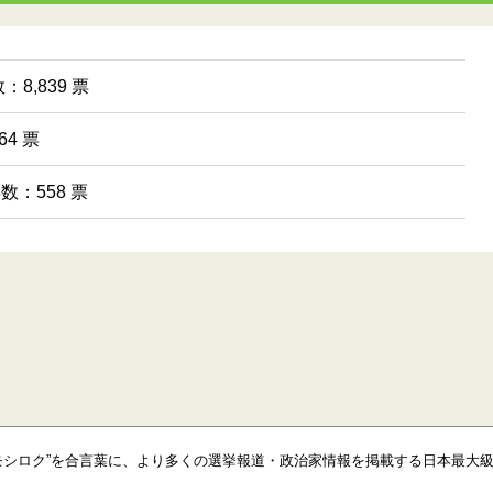
8,839 票
4 票
票数：558 票
モシロク”を合言葉に、より多くの選挙報道・政治家情報を掲載する日本最大