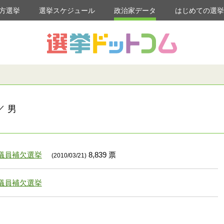
方選挙
選挙スケジュール
政治家データ
はじめての選
／ 男
議員補欠選挙
8,839 票
(2010/03/21)
議員補欠選挙