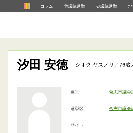
コラム
衆議院選挙
参議院選挙
地
汐田 安徳
シオタ ヤスノリ／76歳
選挙
合志市議会
選挙区
合志市議会
サイト