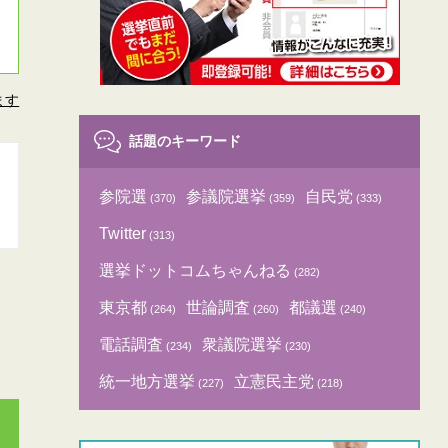
ます
話題のキーワード
参院選
参議院選挙
自民党
(370)
(359)
(333)
Twitter
(313)
選挙ドットコムちゃんねる
(282)
東京都
世論調査
都議選
(264)
(260)
(240)
電話調査
衆議院選挙
(234)
(230)
統一地方選挙
立憲民主党
(227)
(218)