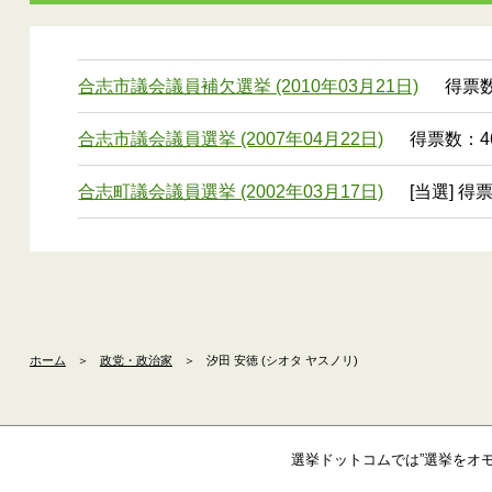
合志市議会議員補欠選挙 (2010年03月21日)
得票数：
合志市議会議員選挙 (2007年04月22日)
得票数：46
合志町議会議員選挙 (2002年03月17日)
[当選] 得
ホーム
＞
政党・政治家
＞
汐田 安徳 (シオタ ヤスノリ)
選挙ドットコムでは”選挙をオ