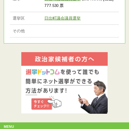
777
票
.530
選挙区
日出町議会議員選挙
その他
MENU