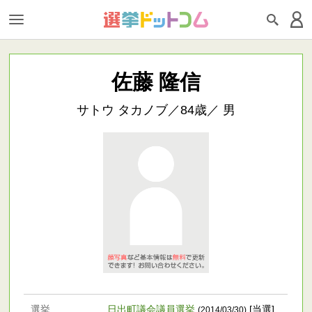
佐藤 隆信
サトウ タカノブ／84歳／ 男
選挙
日出町議会議員選挙
[当選]
(2014/03/30)