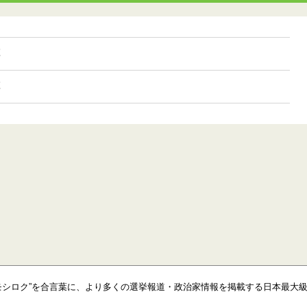
票
票
モシロク”を合言葉に、より多くの選挙報道・政治家情報を掲載する日本最大