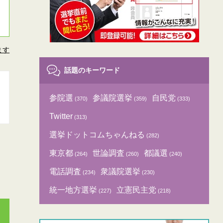
ます
話題のキーワード
参院選
参議院選挙
自民党
(370)
(359)
(333)
Twitter
(313)
選挙ドットコムちゃんねる
(282)
東京都
世論調査
都議選
(264)
(260)
(240)
電話調査
衆議院選挙
(234)
(230)
統一地方選挙
立憲民主党
(227)
(218)