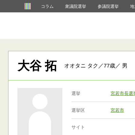
コラム
衆議院選挙
参議院選挙
地
大谷 拓
オオタニ タク／77歳／ 男
選挙
宮若市長選
選挙区
宮若市
サイト