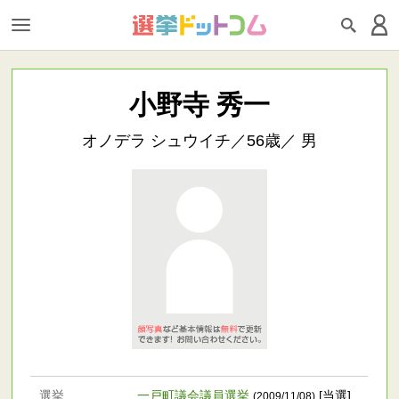
小野寺 秀一
オノデラ シュウイチ／56歳／ 男
選挙
一戸町議会議員選挙
[当選]
(2009/11/08)