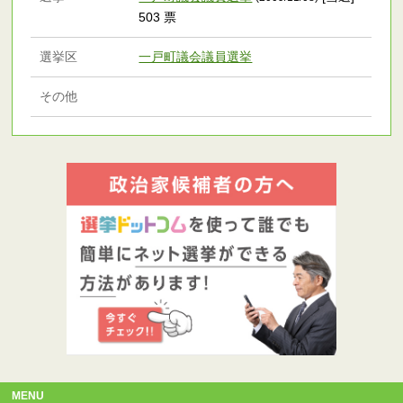
503 票
選挙区
一戸町議会議員選挙
その他
MENU