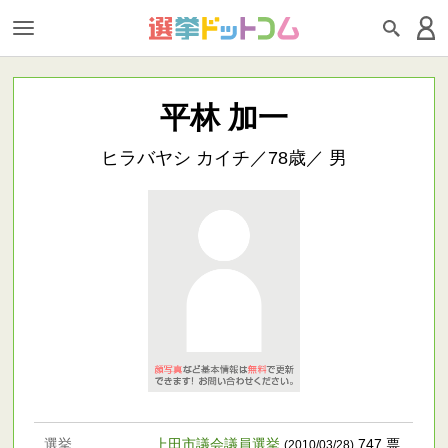
平林 加一
ヒラバヤシ カイチ／78歳／ 男
選挙
上田市議会議員選挙
747 票
(2010/03/28)