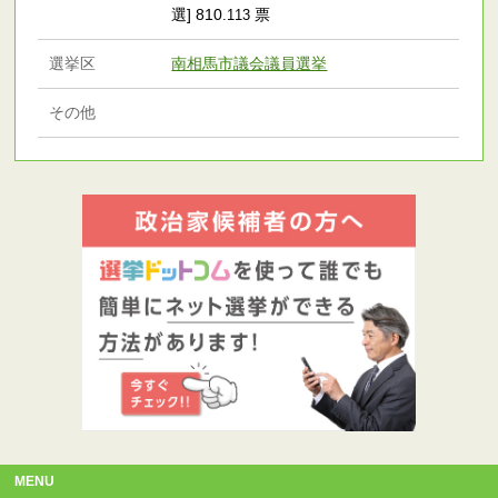
選] 810
票
.113
選挙区
南相馬市議会議員選挙
その他
MENU