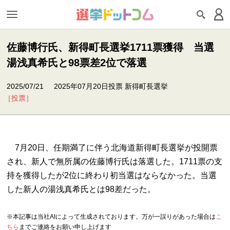
佐藤博行氏、新得町長選挙1711票獲得 当選
湯浅真希氏と98票差2位で落選
2025/07/21
2025年07月20日投票 新得町長選挙
［投票］
7月20日、任期満了に伴う北海道新得町長選挙が投開票
され、新人で無所属の佐藤博行氏は落選した。1711票の支
持を獲得したが2位に終わり初当選はならなかった。当選
した新人の湯浅真希氏とは98差だった。
※本記事は当社AIによって生成されております。万が一誤りがあった場合は
こ
ちら
までご連絡をお願い申し上げます