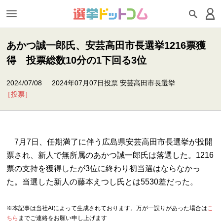
あかつ誠一郎氏、安芸高田市長選挙1216票獲
得 投票総数10分の1下回る3位
2024/07/08
2024年07月07日投票 安芸高田市長選挙
［投票］
7月7日、任期満了に伴う広島県安芸高田市長選挙が投開
票され、新人で無所属のあかつ誠一郎氏は落選した。1216
票の支持を獲得したが3位に終わり初当選はならなかっ
た。当選した新人の藤本えつし氏とは5530差だった。
※本記事は当社AIによって生成されております。万が一誤りがあった場合は
こ
ちら
までご連絡をお願い申し上げます