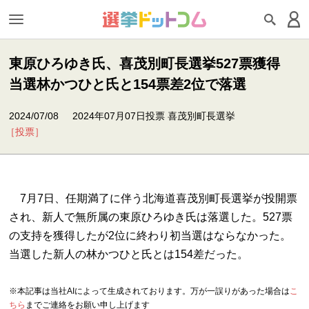
東原ひろゆき氏、喜茂別町長選挙527票獲得
当選林かつひと氏と154票差2位で落選
2024/07/08
2024年07月07日投票 喜茂別町長選挙
［投票］
7月7日、任期満了に伴う北海道喜茂別町長選挙が投開票
され、新人で無所属の東原ひろゆき氏は落選した。527票
の支持を獲得したが2位に終わり初当選はならなかった。
当選した新人の林かつひと氏とは154差だった。
※本記事は当社AIによって生成されております。万が一誤りがあった場合は
こ
ちら
までご連絡をお願い申し上げます