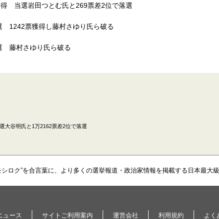
得 当選岩田つとむ氏と269票差2位で落選
 1242票獲得し藤村さゆり氏ら破る
選 藤村さゆり氏ら破る
大谷明氏と1万2162票差2位で落選
モシロク”を合言葉に、より多くの選挙報道・政治家情報を掲載する日本最大
ニュース
サイトご利用案内
運営会社
利用規約
よく