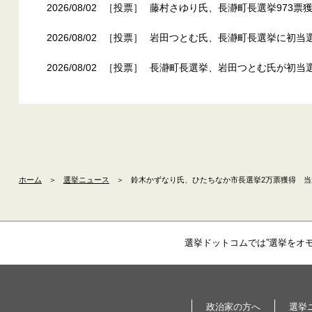
2026/08/02
［投票］
藤村さゆり氏、長瀞町長選挙973票獲
2026/08/02
［投票］
岩田つとむ氏、長瀞町長選挙に初当選
2026/08/02
［投票］
長瀞町長選挙、岩田つとむ氏が初当
ホーム
＞
選挙ニュース
＞
鈴木かずなり氏、ひたちなか市長選挙2万票獲得 当選
選挙ドットコムでは”選挙をオ
政治家の方へ
選挙