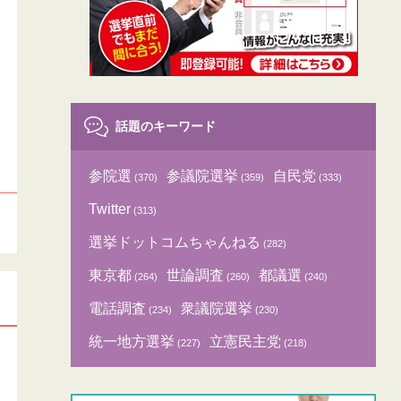
話題のキーワード
参院選
参議院選挙
自民党
(370)
(359)
(333)
Twitter
(313)
選挙ドットコムちゃんねる
(282)
東京都
世論調査
都議選
(264)
(260)
(240)
電話調査
衆議院選挙
(234)
(230)
統一地方選挙
立憲民主党
(227)
(218)