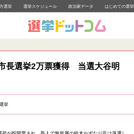
方選挙
選挙スケジュール
政治家データ
はじめての選
市長選挙2万票獲得 当選大谷明
長選挙
選挙が投開票され、新人で無所属の鈴木かずなり氏は落選し