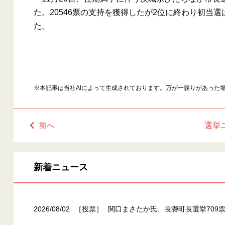
た。20546票の支持を獲得したが2位に終わり初当選
た。
※本記事は当社AIによって生成されております。万が一誤りがあった
前へ
選挙
新着ニュース
2026/08/02
［投票］
関口まさたか氏、長瀞町長選挙709票