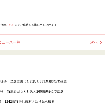
場合は
こちら
までご連絡をお願い申し上げます
ニュース一覧
次へ
獲得 当選岩田つとむ氏と533票差3位で落選
得 当選岩田つとむ氏と269票差2位で落選
 1242票獲得し藤村さゆり氏ら破る