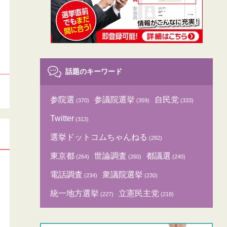
話題のキーワード
参院選
参議院選挙
自民党
(370)
(359)
(333)
Twitter
(313)
選挙ドットコムちゃんねる
(282)
東京都
世論調査
都議選
(264)
(260)
(240)
電話調査
衆議院選挙
(234)
(230)
統一地方選挙
立憲民主党
(227)
(218)