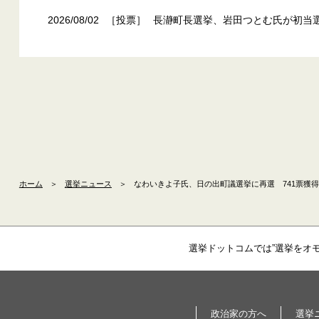
2026/08/02
［投票］
長瀞町長選挙、岩田つとむ氏が初当
ホーム
＞
選挙ニュース
＞
なわいきよ子氏、日の出町議選挙に再選 741票獲得
選挙ドットコムでは”選挙をオ
政治家の方へ
選挙