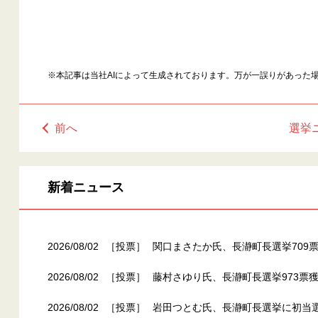
※本記事は当社AIによって生成されております。万が一誤りがあった
前へ
選挙
新着ニュース
2026/08/02
［投票］
関口まさたか氏、長瀞町長選挙709票
2026/08/02
［投票］
藤村さゆり氏、長瀞町長選挙973票獲
2026/08/02
［投票］
岩田つとむ氏、長瀞町長選挙に初当選