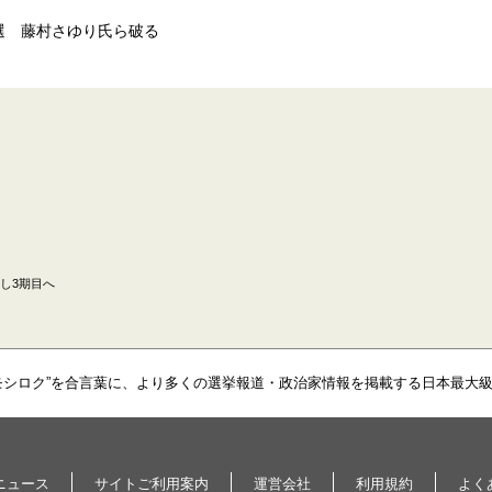
選 藤村さゆり氏ら破る
し3期目へ
モシロク”を合言葉に、より多くの選挙報道・政治家情報を掲載する日本最大
ニュース
サイトご利用案内
運営会社
利用規約
よく