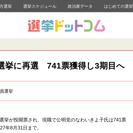
方選挙
選挙スケジュール
政治家データ
はじめての選
挙に再選 741票獲得し3期目へ
議員選挙
選挙が投開票され、現職で公明党のなわいきよ子氏は741票
7年8月31日まで。