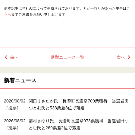
※本記事は当社AIによって生成されております。万が一誤りがあった場合は
こ
ちら
までご連絡をお願い申し上げます
前へ
選挙ニュース一覧
次へ
新着ニュース
2026/08/02
関口まさたか氏、長瀞町長選挙709票獲得 当選岩田
［投票］
つとむ氏と533票差3位で落選
2026/08/02
藤村さゆり氏、長瀞町長選挙973票獲得 当選岩田つ
［投票］
とむ氏と269票差2位で落選