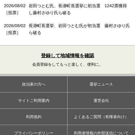
2026/08/02
岩田つとむ氏、長瀞町長選挙に初当選 1242票獲得
［投票］
し藤村さゆり氏ら破る
2026/08/02
長瀞町長選挙、岩田つとむ氏が初当選 藤村さゆり氏
［投票］
ら破る
登録して地域情報を確認
会員登録をしてもっと楽しく、便利に。
政治家の方へ
選挙ニュース
サイトご利用案内
運営会社
利用規約
よくあるご質問（有権者向け）
プライバシーポリシー
利用者情報の外部送信について