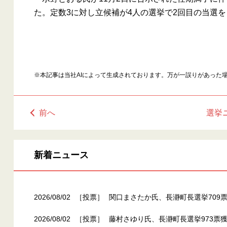
た。定数3に対し立候補が4人の選挙で2回目の当選を
※本記事は当社AIによって生成されております。万が一誤りがあった
前へ
選挙
新着ニュース
2026/08/02
［投票］
関口まさたか氏、長瀞町長選挙709票
2026/08/02
［投票］
藤村さゆり氏、長瀞町長選挙973票獲