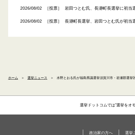
2026/08/02
［投票］
岩田つとむ氏、長瀞町長選挙に初当選
2026/08/02
［投票］
長瀞町長選挙、岩田つとむ氏が初当
ホーム
＞
選挙ニュース
＞
水野とおる氏が福島県議選挙須賀川市・岩瀬郡選挙区
選挙ドットコムでは”選挙をオ
政治家の方へ
選挙