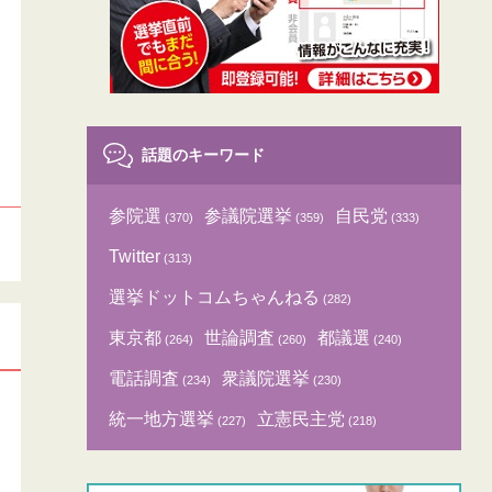
話題のキーワード
参院選
参議院選挙
自民党
(370)
(359)
(333)
Twitter
(313)
選挙ドットコムちゃんねる
(282)
東京都
世論調査
都議選
(264)
(260)
(240)
電話調査
衆議院選挙
(234)
(230)
統一地方選挙
立憲民主党
(227)
(218)