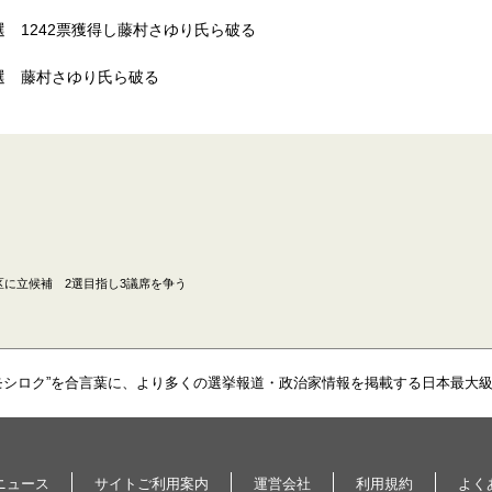
 1242票獲得し藤村さゆり氏ら破る
選 藤村さゆり氏ら破る
に立候補 2選目指し3議席を争う
モシロク”を合言葉に、より多くの選挙報道・政治家情報を掲載する日本最大
ニュース
サイトご利用案内
運営会社
利用規約
よく