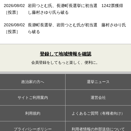
2026/08/02
岩田つとむ氏、長瀞町長選挙に初当選 1242票獲得
［投票］
し藤村さゆり氏ら破る
2026/08/02
長瀞町長選挙、岩田つとむ氏が初当選 藤村さゆり氏
［投票］
ら破る
登録して地域情報を確認
会員登録をしてもっと楽しく、便利に。
政治家の方へ
選挙ニュース
サイトご利用案内
運営会社
利用規約
よくあるご質問（有権者向け）
プライバシーポリシー
利用者情報の外部送信について