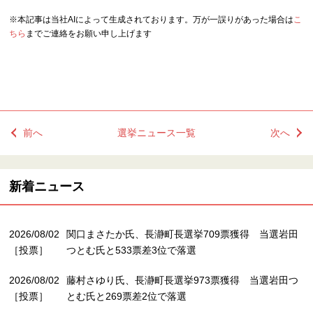
※本記事は当社AIによって生成されております。万が一誤りがあった場合は
こ
ちら
までご連絡をお願い申し上げます
前へ
選挙ニュース一覧
次へ
新着ニュース
2026/08/02
関口まさたか氏、長瀞町長選挙709票獲得 当選岩田
［投票］
つとむ氏と533票差3位で落選
2026/08/02
藤村さゆり氏、長瀞町長選挙973票獲得 当選岩田つ
［投票］
とむ氏と269票差2位で落選