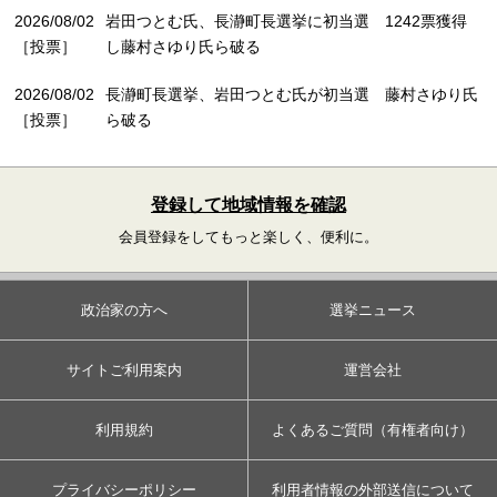
2026/08/02
岩田つとむ氏、長瀞町長選挙に初当選 1242票獲得
［投票］
し藤村さゆり氏ら破る
2026/08/02
長瀞町長選挙、岩田つとむ氏が初当選 藤村さゆり氏
［投票］
ら破る
登録して地域情報を確認
会員登録をしてもっと楽しく、便利に。
政治家の方へ
選挙ニュース
サイトご利用案内
運営会社
利用規約
よくあるご質問（有権者向け）
プライバシーポリシー
利用者情報の外部送信について