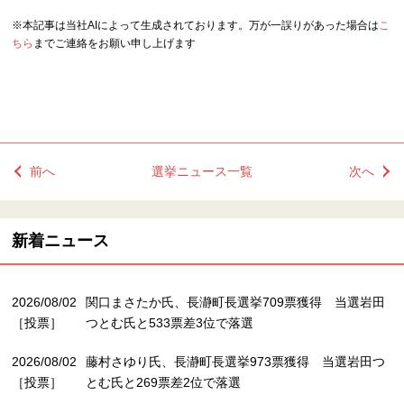
※本記事は当社AIによって生成されております。万が一誤りがあった場合は
こ
ちら
までご連絡をお願い申し上げます
前へ
選挙ニュース一覧
次へ
新着ニュース
2026/08/02
関口まさたか氏、長瀞町長選挙709票獲得 当選岩田
［投票］
つとむ氏と533票差3位で落選
2026/08/02
藤村さゆり氏、長瀞町長選挙973票獲得 当選岩田つ
［投票］
とむ氏と269票差2位で落選