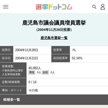
鹿児島市議会議員増員選挙
（2004年11月28日投票）
鹿児島市選挙一覧
投票日
2004年11月28日
投票率
-%
告示日
2004年11月21日
前回投票率
52.34%
有権者数
40,082人
※無投票時は選挙
男性
0人
女性
0人
人名簿登録者数
定数/候補者数
0 / 14
事由・ポイント
その他
候補者一覧