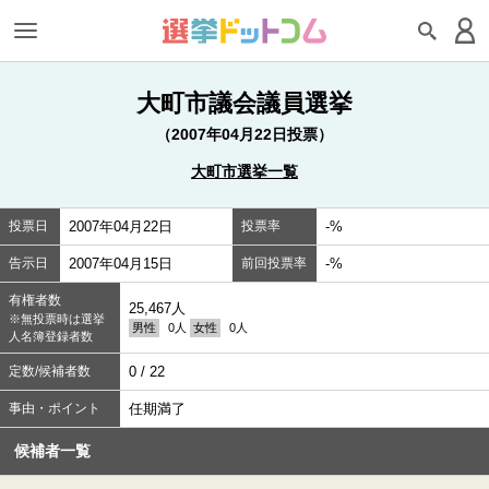
大町市議会議員選挙
（2007年04月22日投票）
大町市選挙一覧
投票日
2007年04月22日
投票率
-%
告示日
2007年04月15日
前回投票率
-%
有権者数
25,467人
※無投票時は選挙
男性
0人
女性
0人
人名簿登録者数
定数/候補者数
0 / 22
事由・ポイント
任期満了
候補者一覧