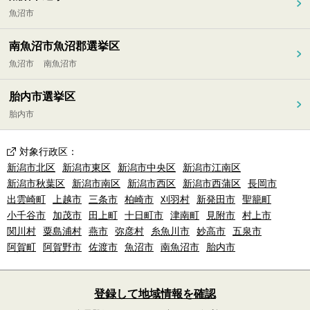
魚沼市
南魚沼市魚沼郡選挙区
魚沼市
南魚沼市
胎内市選挙区
胎内市
対象行政区
：
新潟市北区
新潟市東区
新潟市中央区
新潟市江南区
新潟市秋葉区
新潟市南区
新潟市西区
新潟市西蒲区
長岡市
出雲崎町
上越市
三条市
柏崎市
刈羽村
新発田市
聖籠町
小千谷市
加茂市
田上町
十日町市
津南町
見附市
村上市
関川村
粟島浦村
燕市
弥彦村
糸魚川市
妙高市
五泉市
阿賀町
阿賀野市
佐渡市
魚沼市
南魚沼市
胎内市
登録して地域情報を確認