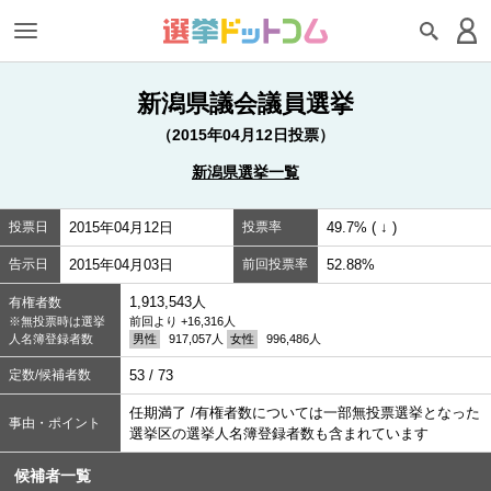
新潟県議会議員選挙
（2015年04月12日投票）
新潟県選挙一覧
投票日
2015年04月12日
投票率
49.7% ( ↓ )
告示日
2015年04月03日
前回投票率
52.88%
1,913,543人
有権者数
※無投票時は選挙
前回より +16,316人
人名簿登録者数
男性
917,057人
女性
996,486人
定数/候補者数
53 / 73
任期満了 /有権者数については一部無投票選挙となった
事由・ポイント
選挙区の選挙人名簿登録者数も含まれています
候補者一覧