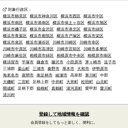
対象行政区
：
横浜市鶴見区
横浜市神奈川区
横浜市西区
横浜市中区
横浜市南区
横浜市港南区
横浜市保土ヶ谷区
横浜市旭区
横浜市磯子区
横浜市金沢区
横浜市港北区
横浜市緑区
横浜市青葉区
横浜市都筑区
横浜市戸塚区
横浜市栄区
横浜市泉区
横浜市瀬谷区
川崎市川崎区
川崎市幸区
川崎市中原区
川崎市高津区
川崎市宮前区
川崎市多摩区
川崎市麻生区
相模原市緑区
相模原市中央区
相模原市南区
横須賀市
平塚市
鎌倉市
藤沢市
小田原市
茅ヶ崎市
逗子市
三浦郡
葉山町
三浦市
秦野市
厚木市
大和市
伊勢原市
海老名市
座間市
南足柄市
綾瀬市
高座郡
寒川町
中郡
大磯町
二宮町
足柄上郡
中井町
大井町
松田町
山北町
開成町
足柄下郡
箱根町
真鶴町
湯河原町
愛甲郡
愛川町
清川村
登録して地域情報を確認
会員登録をしてもっと楽しく、便利に。