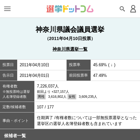
神奈川県議会議員選挙
（2011年04月10日投票）
神奈川県選挙一覧
投票日
2011年04月10日
投票率
45.69% ( ↓ )
告示日
2011年04月01日
前回投票率
47.49%
7,226,037人
有権者数
※無投票時は選挙
前回より +327,157人
人名簿登録者数
男性
3,616,802人
女性
3,609,235人
定数/候補者数
107 / 177
任期満了 /有権者数については一部無投票選挙となった
事由・ポイント
選挙区の選挙人名簿登録者数も含まれています
候補者一覧