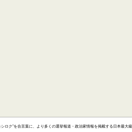
モシロク”を合言葉に、より多くの選挙報道・政治家情報を掲載する日本最大