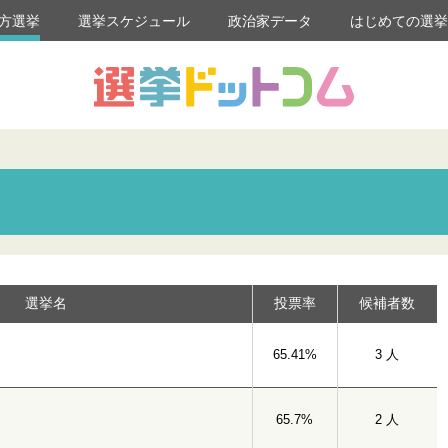
方選挙
選挙スケジュール
政治家データ
はじめての選
選挙名
投票率
候補者数
65.41%
3 人
65.7%
2 人