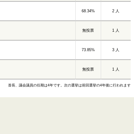
68.34%
2 人
無投票
1 人
73.85%
3 人
無投票
1 人
首長、議会議員の任期は4年です。次の選挙は前回選挙の4年後に行われます