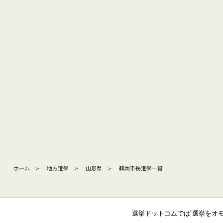
ホーム
＞
地方選挙
＞
山形県
＞
鶴岡市長選挙一覧
選挙ドットコムでは”選挙をオ