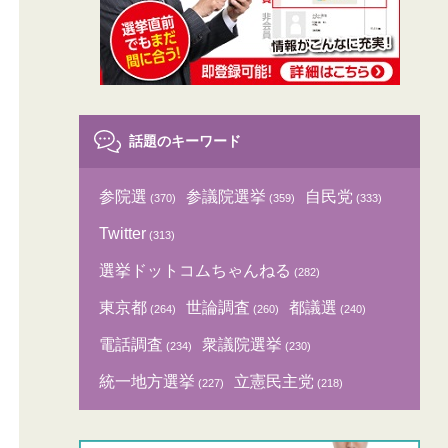
話題のキーワード
参院選
参議院選挙
自民党
(370)
(359)
(333)
Twitter
(313)
選挙ドットコムちゃんねる
(282)
東京都
世論調査
都議選
(264)
(260)
(240)
電話調査
衆議院選挙
(234)
(230)
統一地方選挙
立憲民主党
(227)
(218)