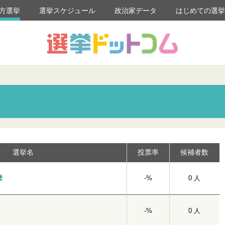
方選挙
選挙スケジュール
政治家データ
はじめての選
選挙名
投票率
候補者数
挙
-%
0 人
-%
0 人