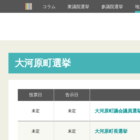
コラム
衆議院選挙
参議院選挙
地
大河原町選挙
投票日
告示日
大河原町議会議員選
未定
未定
大河原町長選挙
未定
未定