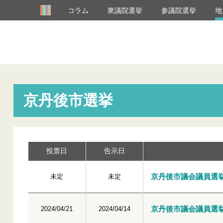
コラム
衆議院選挙
参議院選挙
地
京丹後市選挙
投票日
告示日
京丹後市議会議員選
未定
未定
京丹後市議会議員選
2024/04/21
2024/04/14