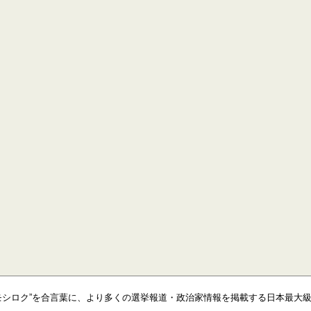
モシロク”を合言葉に、より多くの選挙報道・政治家情報を掲載する日本最大