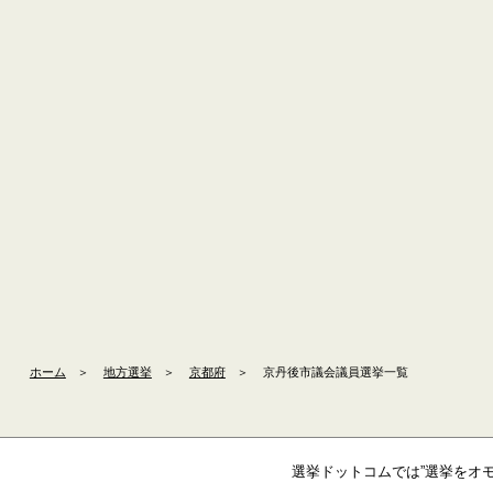
ホーム
＞
地方選挙
＞
京都府
＞
京丹後市議会議員選挙一覧
選挙ドットコムでは”選挙をオ