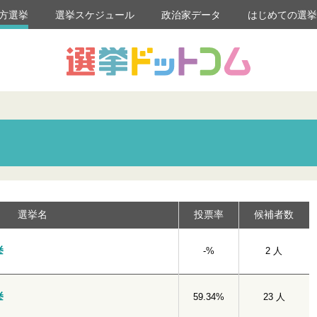
方選挙
選挙スケジュール
政治家データ
はじめての選
選挙名
投票率
候補者数
挙
-%
2 人
挙
59.34%
23 人