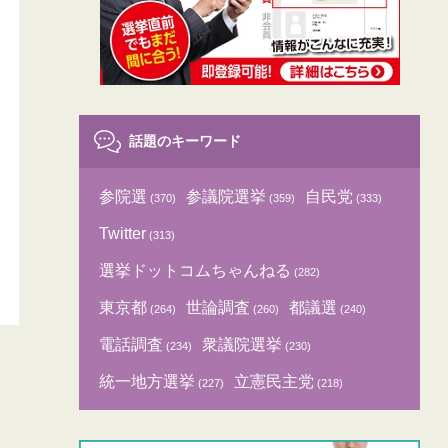
話題のキーワード
参院選
参議院選挙
自民党
(370)
(359)
(333)
Twitter
(313)
選挙ドットコムちゃんねる
(282)
東京都
世論調査
都議選
(264)
(260)
(240)
電話調査
衆議院選挙
(234)
(230)
統一地方選挙
立憲民主党
(227)
(218)