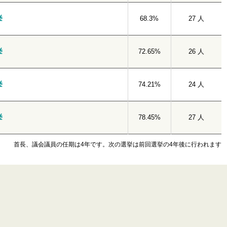
挙
68.3%
27 人
挙
72.65%
26 人
挙
74.21%
24 人
挙
78.45%
27 人
首長、議会議員の任期は4年です。次の選挙は前回選挙の4年後に行われます