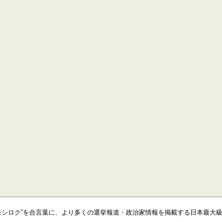
モシロク”を合言葉に、より多くの選挙報道・政治家情報を掲載する日本最大