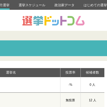
方選挙
選挙スケジュール
政治家データ
はじめての選
選挙名
投票率
候補者数
-%
0 人
無投票
12 人