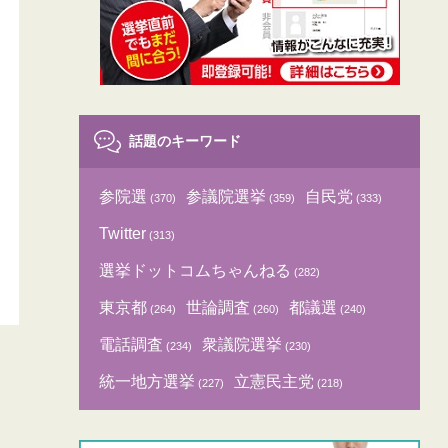
話題のキーワード
参院選
参議院選挙
自民党
(370)
(359)
(333)
Twitter
(313)
選挙ドットコムちゃんねる
(282)
東京都
世論調査
都議選
(264)
(260)
(240)
電話調査
衆議院選挙
(234)
(230)
統一地方選挙
立憲民主党
(227)
(218)