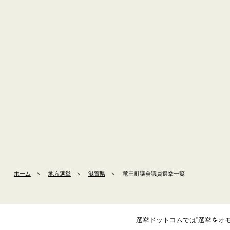
ホーム
＞
地方選挙
＞
滋賀県
＞
竜王町議会議員選挙一覧
選挙ドットコムでは”選挙をオ