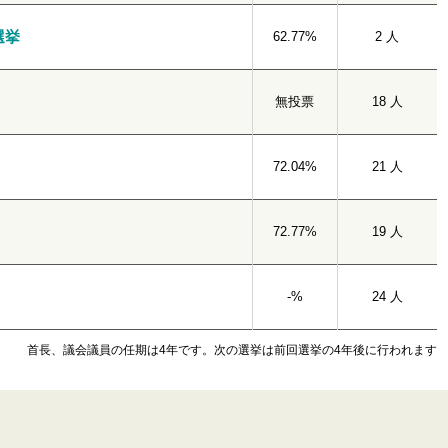
選挙
62.77%
2 人
無投票
18 人
72.04%
21 人
72.77%
19 人
-%
24 人
首長、議会議員の任期は4年です。次の選挙は前回選挙の4年後に行われます