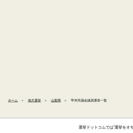
ホーム
＞
地方選挙
＞
山梨県
＞
甲州市議会議員選挙一覧
選挙ドットコムでは”選挙をオ