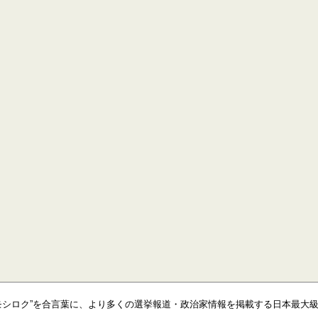
モシロク”を合言葉に、より多くの選挙報道・政治家情報を掲載する日本最大