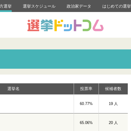
方選挙
選挙スケジュール
政治家データ
はじめての選
選挙名
投票率
候補者数
60.77%
19 人
65.06%
20 人