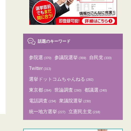
話題のキーワード
参院選
参議院選挙
自民党
(370)
(359)
(333)
Twitter
(313)
選挙ドットコムちゃんねる
(282)
東京都
世論調査
都議選
(264)
(260)
(240)
電話調査
衆議院選挙
(234)
(230)
統一地方選挙
立憲民主党
(227)
(218)