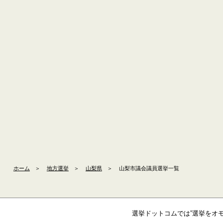
ホーム
＞
地方選挙
＞
山梨県
＞
山梨市議会議員選挙一覧
選挙ドットコムでは”選挙をオ