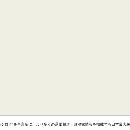
モシロク”を合言葉に、より多くの選挙報道・政治家情報を掲載する日本最大