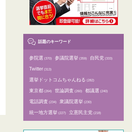
話題のキーワード
参院選
参議院選挙
自民党
(370)
(359)
(333)
Twitter
(313)
選挙ドットコムちゃんねる
(282)
東京都
世論調査
都議選
(264)
(260)
(240)
電話調査
衆議院選挙
(234)
(230)
統一地方選挙
立憲民主党
(227)
(218)