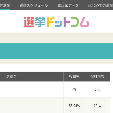
方選挙
選挙スケジュール
政治家データ
はじめての選
選挙名
投票率
候補者数
-%
0 人
56.94%
20 人