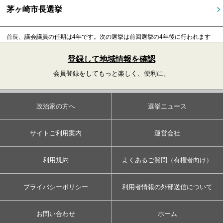
茅ヶ崎市長選挙
首長、議会議員の任期は4年です。
次の選挙は前回選挙の4年後に行われます
登録して地域情報を確認
会員登録をしてもっと楽しく、便利に。
政治家の方へ
選挙ニュース
サイトご利用案内
運営会社
利用規約
よくあるご質問（有権者向け）
プライバシーポリシー
利用者情報の外部送信について
お問い合わせ
ホーム