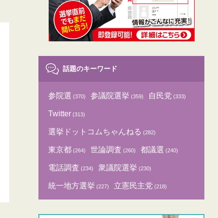
話題のキーワード
参院選
参議院選挙
自民党
(370)
(359)
(333)
Twitter
(313)
選挙ドットコムちゃんねる
(282)
東京都
世論調査
都議選
(264)
(260)
(240)
電話調査
衆議院選挙
(234)
(230)
統一地方選挙
立憲民主党
(227)
(218)