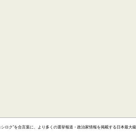
モシロク”を合言葉に、より多くの選挙報道・政治家情報を掲載する日本最大