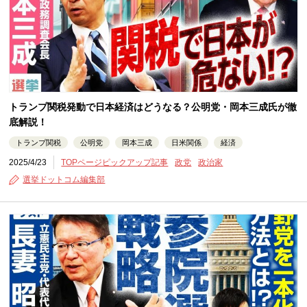
トランプ関税発動で日本経済はどうなる？公明党・岡本三成氏が徹
底解説！
トランプ関税
公明党
岡本三成
日米関係
経済
2025/4/23
TOPページピックアップ記事
政党
政治家
選挙ドットコム編集部