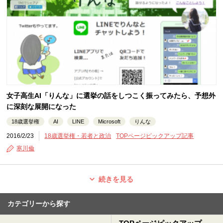
女子高生AI「りんな」に選挙の話をしつこく振ってみたら、予想外
に深刻な展開になった
18歳選挙権
AI
LINE
Microsoft
りんな
2016/2/23
18歳選挙権・若者と政治
TOPページピックアップ記事
寒川倫
続きを見る
カテゴリーから探す