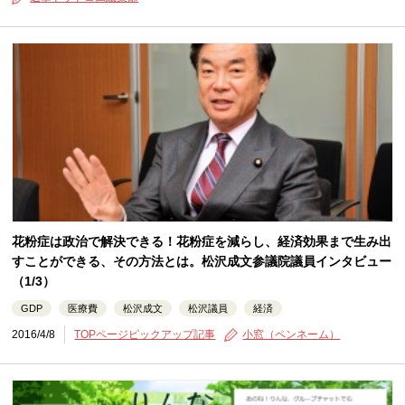
花粉症は政治で解決できる！花粉症を減らし、経済効果まで生み出
すことができる、その方法とは。松沢成文参議院議員インタビュー
（1/3）
GDP
医療費
松沢成文
松沢議員
経済
2016/4/8
TOPページピックアップ記事
小窓（ペンネーム）