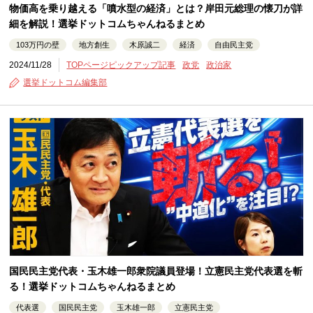
物価高を乗り越える「噴水型の経済」とは？岸田元総理の懐刀が詳
細を解説！選挙ドットコムちゃんねるまとめ
103万円の壁
地方創生
木原誠二
経済
自由民主党
2024/11/28
TOPページピックアップ記事
政党
政治家
選挙ドットコム編集部
国民民主党代表・玉木雄一郎衆院議員登場！立憲民主党代表選を斬
る！選挙ドットコムちゃんねるまとめ
代表選
国民民主党
玉木雄一郎
立憲民主党