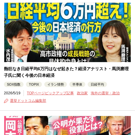
熱狂なき日経平均6万円はなぜ起きた？経済アナリスト・馬渕磨理
子氏に聞く今後の日本経済
SOX指数
TOPIX
イラン情勢
半導体
日経平均
2026/5/19
TOPページピックアップ記事
政治家
海外の選挙・政治
選挙ドットコム編集部