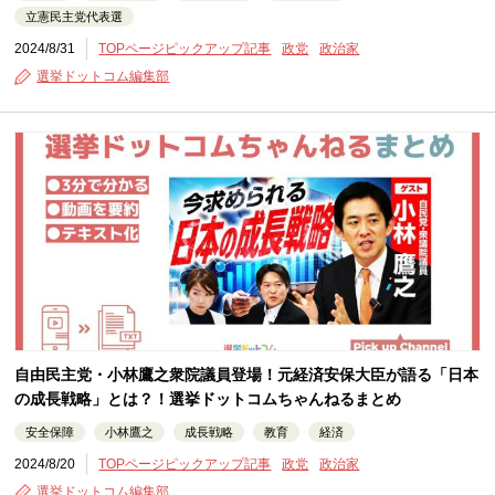
立憲民主党代表選
2024/8/31
TOPページピックアップ記事
政党
政治家
選挙ドットコム編集部
自由民主党・小林鷹之衆院議員登場！元経済安保大臣が語る「日本
の成長戦略」とは？！選挙ドットコムちゃんねるまとめ
安全保障
小林鷹之
成長戦略
教育
経済
2024/8/20
TOPページピックアップ記事
政党
政治家
選挙ドットコム編集部