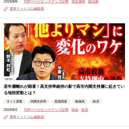
2026/8/6
TOPページピックアップ記事
地方選挙
政治家
選挙ドットコム編集部
若年層離れが顕著！高支持率維持の影で高市内閣支持層に起きてい
る地殻変動とは？
ネット調査
内閣支持率
意識調査
物価高
経済
2026/6/2
TOPページピックアップ記事
国会
政党
選挙ドットコム編集部