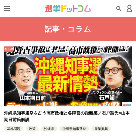
記事・コラム
NEW
沖縄県知事選挙を占う高市政権と各陣営の距離感／石戸諭氏×山本
期日前氏解説
基地問題
政策
沖縄県
沖縄県知事選挙
産業振興