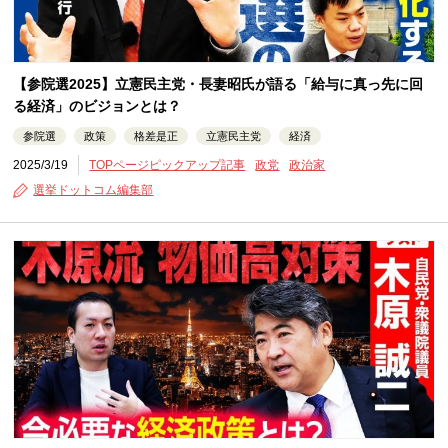
【参院選2025】立憲民主党・長妻昭氏が語る「給与に真っ先に回
る経済」のビジョンとは？
参院選
政策
格差是正
立憲民主党
経済
2025/3/19
TOPページピックアップ記事
政党
政治家
選挙ドットコム編集部