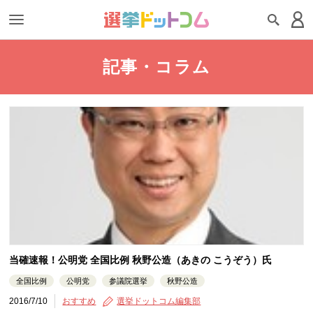
記事・コラム
当確速報！公明党 全国比例 秋野公造（あきの こうぞう）氏
全国比例
公明党
参議院選挙
秋野公造
2016/7/10
おすすめ
選挙ドットコム編集部