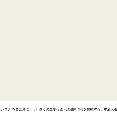
モシロク”を合言葉に、より多くの選挙報道・政治家情報を掲載する日本最大