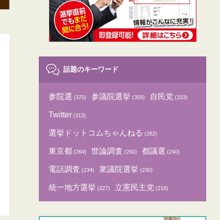
話題のキーワード
参院選
参議院選挙
自民党
(370)
(359)
(333)
Twitter
(313)
選挙ドットコムちゃんねる
(282)
東京都
世論調査
都議選
(264)
(260)
(240)
電話調査
衆議院選挙
(234)
(230)
統一地方選挙
立憲民主党
(227)
(218)