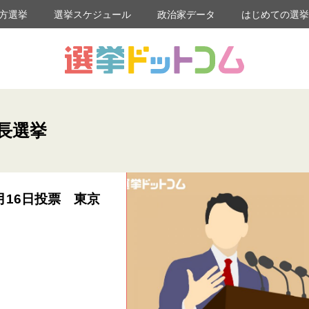
方選挙
選挙スケジュール
政治家データ
はじめての選
長選挙
16日投票 東京