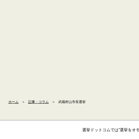
ホーム
＞
記事・コラム
＞
武蔵村山市長選挙
選挙ドットコムでは”選挙をオ