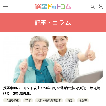
記事・コラム
投票率88パーセント以上！24年ぶりの選挙に沸いた町と、増え続
ける「無投票再選」
18歳選挙権
70年
元日本経済新聞記者
再選
名誉職