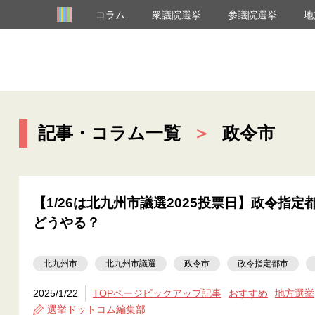
コラム
衆議院選挙
参議院選挙
地
記事・コラム一覧
＞
政令市
【1/26は北九州市議選2025投票日】政令指
どうやる？
北九州市
北九州市議選
政令市
政令指定都市
2025/1/22
TOPページピックアップ記事
おすすめ
地方選挙
選挙ドットコム編集部