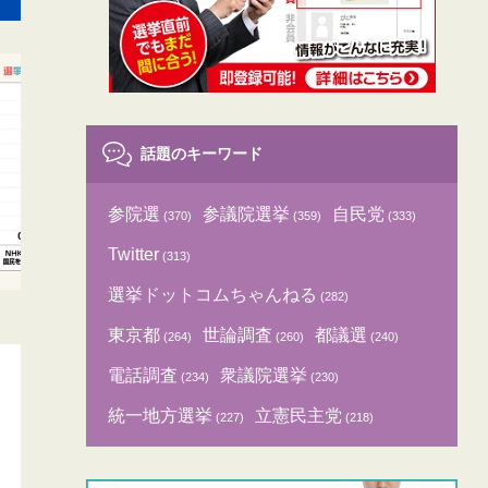
話題のキーワード
参院選
参議院選挙
自民党
(370)
(359)
(333)
Twitter
(313)
選挙ドットコムちゃんねる
(282)
東京都
世論調査
都議選
(264)
(260)
(240)
電話調査
衆議院選挙
(234)
(230)
統一地方選挙
立憲民主党
(227)
(218)