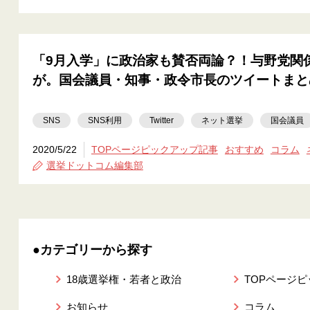
「9月入学」に政治家も賛否両論？！与野党関
が。国会議員・知事・政令市長のツイートまと
SNS
SNS利用
Twitter
ネット選挙
国会議員
2020/5/22
TOPページピックアップ記事
おすすめ
コラム
選挙ドットコム編集部
●カテゴリーから探す
18歳選挙権・若者と政治
TOPページ
お知らせ
コラム