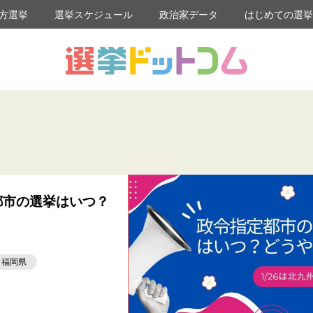
方選挙
選挙スケジュール
政治家データ
はじめての選
定都市の選挙はいつ？
福岡県