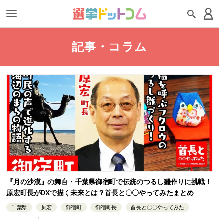
記事・コラム
『月の沙漠』の舞台・千葉県御宿町で伝統のつるし雛作りに挑戦！
原宏町長がDXで描く未来とは？首長と〇〇やってみたまとめ
千葉県
原宏
御宿町
御宿町長
首長と〇〇やってみた