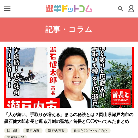
記事・コラム
「人が集い、手取りが増える」まちの秘訣とは？岡山県瀬戸内市の
黒石健太郎市長と巡る刀剣の聖地／首長と◯◯やってみたまとめ
岡山県
瀬戸内市
瀬戸内市長
首長と〇〇やってみた
黒石健太郎