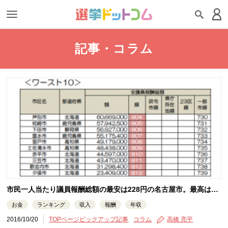
記事・コラム
市民一人当たり議員報酬総額の最安は228円の名古屋市。最高は…
お金
ランキング
収入
報酬
年収
2016/10/20
TOPページピックアップ記事
コラム
高橋 亮平