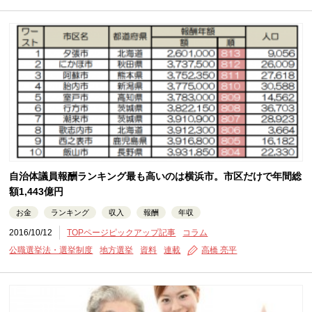
自治体議員報酬ランキング最も高いのは横浜市。市区だけで年間総
額1,443億円
お金
ランキング
収入
報酬
年収
2016/10/12
TOPページピックアップ記事
コラム
公職選挙法・選挙制度
地方選挙
資料
連載
高橋 亮平