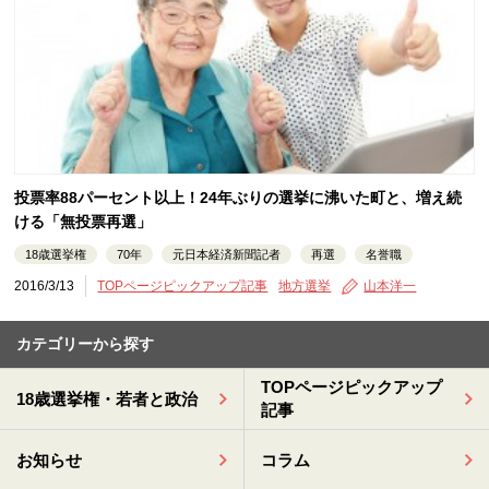
投票率88パーセント以上！24年ぶりの選挙に沸いた町と、増え続
ける「無投票再選」
18歳選挙権
70年
元日本経済新聞記者
再選
名誉職
2016/3/13
TOPページピックアップ記事
地方選挙
山本洋一
カテゴリーから探す
TOPページピックアップ
18歳選挙権・若者と政治
記事
お知らせ
コラム