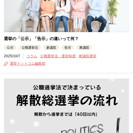
選挙の「公示」「告示」の違いって何？
公示
公職選挙法
参議院
告示
衆議院
2025/10/7
コラム
公職選挙法・選挙制度
衆議院選挙
選挙ドットコム編集部