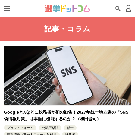
記事・コラム
GoogleとXなどに総務省が初の勧告！2027年統一地方選の「SNS
偽情報対策」は本当に機能するのか？（和田晋司）
プラットフォーム
公職選挙法
勧告
情報流通プラットフォーム対処法
総務省