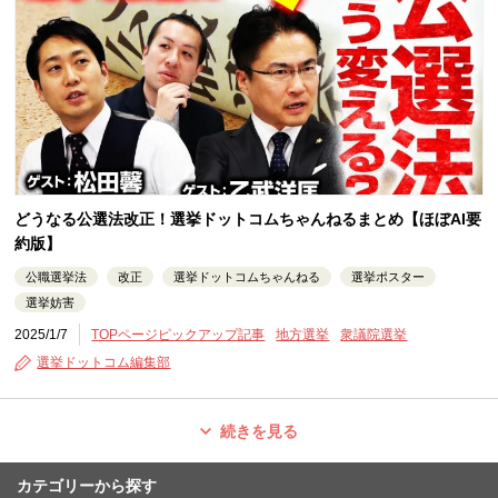
どうなる公選法改正！選挙ドットコムちゃんねるまとめ【ほぼAI要
約版】
公職選挙法
改正
選挙ドットコムちゃんねる
選挙ポスター
選挙妨害
2025/1/7
TOPページピックアップ記事
地方選挙
衆議院選挙
選挙ドットコム編集部
続きを見る
カテゴリーから探す