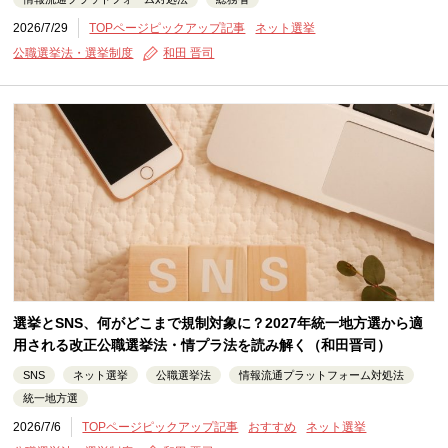
2026/7/29
TOPページピックアップ記事
ネット選挙
公職選挙法・選挙制度
和田 晋司
選挙とSNS、何がどこまで規制対象に？2027年統一地方選から適
用される改正公職選挙法・情プラ法を読み解く（和田晋司）
SNS
ネット選挙
公職選挙法
情報流通プラットフォーム対処法
統一地方選
2026/7/6
TOPページピックアップ記事
おすすめ
ネット選挙