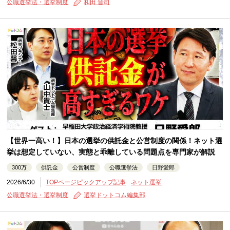
公職選挙法・選挙制度
和田 晋司
【世界一高い！】日本の選挙の供託金と公営制度の関係！ネット選
挙は想定していない、実態と乖離している問題点を専門家が解説
300万
供託金
公営制度
公職選挙法
日野愛郎
2026/6/30
TOPページピックアップ記事
ネット選挙
公職選挙法・選挙制度
選挙ドットコム編集部