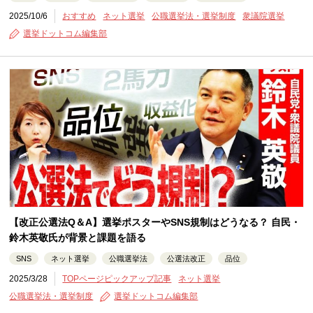
2025/10/6
おすすめ
ネット選挙
公職選挙法・選挙制度
衆議院選挙
選挙ドットコム編集部
【改正公選法Q＆A】選挙ポスターやSNS規制はどうなる？ 自民・
鈴木英敬氏が背景と課題を語る
SNS
ネット選挙
公職選挙法
公選法改正
品位
2025/3/28
TOPページピックアップ記事
ネット選挙
公職選挙法・選挙制度
選挙ドットコム編集部