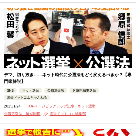
デマ、切り抜き……ネット時代に公選法をどう変えるべきか？【専
門家解説】
SNS
ネット選挙
公職選挙法
兵庫県知事選挙
選挙ドットコムちゃんねる
2025/1/24
TOPページピックアップ記事
ネット選挙
公職選挙法・選挙制度
選挙ドットコム編集部