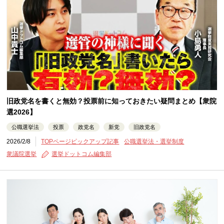
旧政党名を書くと無効？投票前に知っておきたい疑問まとめ【衆院
選2026】
公職選挙法
投票
政党名
新党
旧政党名
2026/2/8
TOPページピックアップ記事
公職選挙法・選挙制度
衆議院選挙
選挙ドットコム編集部