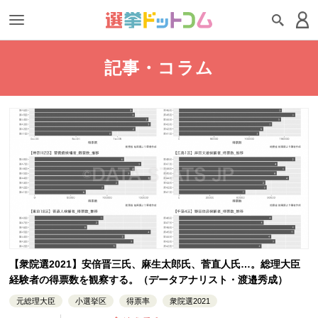
記事・コラム
【衆院選2021】安倍晋三氏、麻生太郎氏、菅直人氏…。総理大臣
経験者の得票数を観察する。（データアナリスト・渡邉秀成）
元総理大臣
小選挙区
得票率
衆院選2021