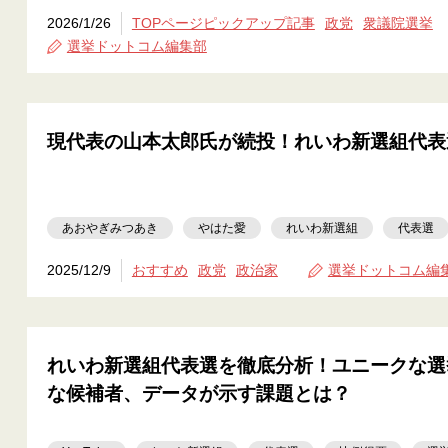
2026/1/26
TOPページピックアップ記事
政党
衆議院選挙
選挙ドットコム編集部
現代表の山本太郎氏が続投！れいわ新選組代表
あおやぎみつあき
やはた愛
れいわ新選組
代表選
2025/12/9
おすすめ
政党
政治家
選挙ドットコム編
れいわ新選組代表選を徹底分析！ユニークな選
な候補者、データが示す課題とは？