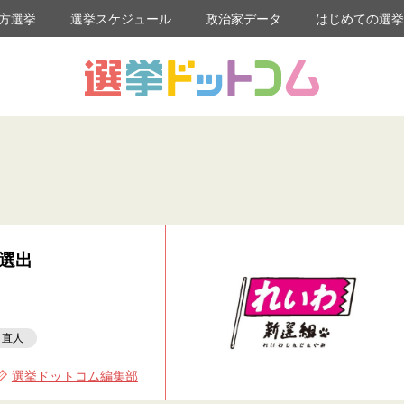
方選挙
選挙スケジュール
政治家データ
はじめての選
選出
口直人
選挙ドットコム編集部