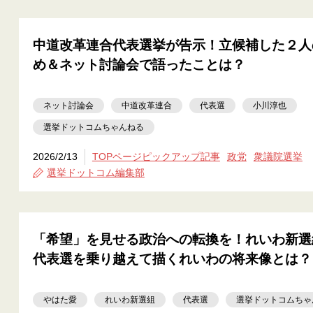
中道改革連合代表選挙が告示！立候補した２人
め＆ネット討論会で語ったことは？
ネット討論会
中道改革連合
代表選
小川淳也
選挙ドットコムちゃんねる
2026/2/13
TOPページピックアップ記事
政党
衆議院選挙
選挙ドットコム編集部
「希望」を見せる政治への転換を！れいわ新選
代表選を乗り越えて描くれいわの将来像とは？
やはた愛
れいわ新選組
代表選
選挙ドットコムちゃ