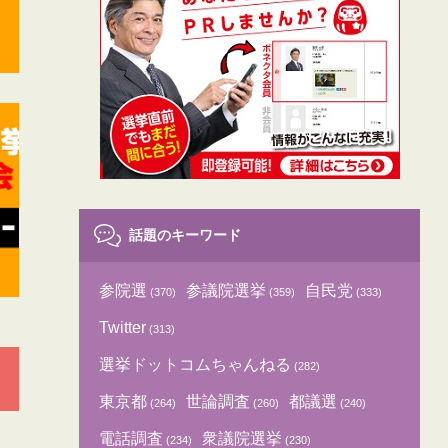
話題のキーワード
参院選
参議院選挙
自民党
(370)
(359)
(333)
Twitter
(313)
選挙ドットコムちゃんねる
(282)
東京都
世論調査
都議選
(264)
(260)
(240)
電話調査
衆議院選挙
(234)
(230)