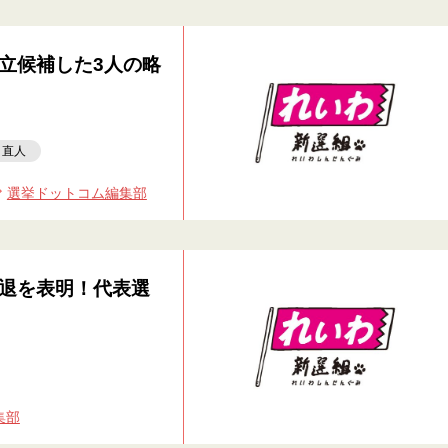
立候補した3人の略
口直人
選挙ドットコム編集部
退を表明！代表選
集部