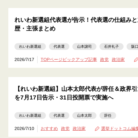
れいわ新選組代表選が告示！代表選の仕組みと
歴・主張まとめ
れいわ新選組
代表選
山本譲司
石井礼子
阪
2026/7/17
TOPページピックアップ記事
政党
政治家
【れいわ新選組】山本太郎代表が辞任＆政界引
を7月17日告示・31日投開票で実施へ
れいわ新選組
代表選
山本太郎
辞任
2026/7/10
おすすめ
政党
政治家
選挙ドットコム編