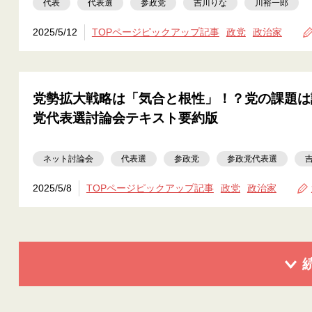
代表
代表選
参政党
吉川りな
川裕一郎
2025/5/12
TOPページピックアップ記事
政党
政治家
党勢拡大戦略は「気合と根性」！？党の課題は
党代表選討論会テキスト要約版
ネット討論会
代表選
参政党
参政党代表選
2025/5/8
TOPページピックアップ記事
政党
政治家