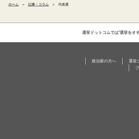
ホーム
＞
記事・コラム
＞
代表選
選挙ドットコムでは”選挙をオ
政治家の方へ
選挙