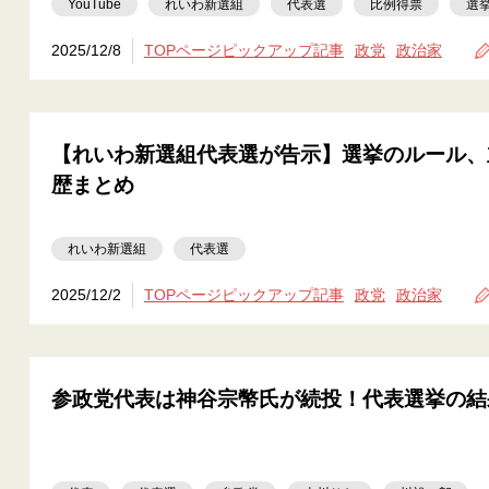
YouTube
れいわ新選組
代表選
比例得票
選
2025/12/8
TOPページピックアップ記事
政党
政治家
【れいわ新選組代表選が告示】選挙のルール、
歴まとめ
れいわ新選組
代表選
2025/12/2
TOPページピックアップ記事
政党
政治家
参政党代表は神谷宗幣氏が続投！代表選挙の結