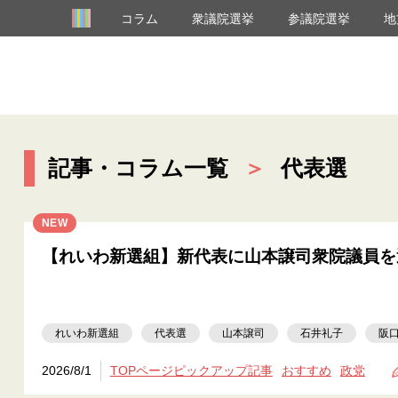
コラム
衆議院選挙
参議院選挙
地
記事・コラム一覧
＞
代表選
NEW
【れいわ新選組】新代表に山本譲司衆院議員を
れいわ新選組
代表選
山本譲司
石井礼子
阪
2026/8/1
TOPページピックアップ記事
おすすめ
政党