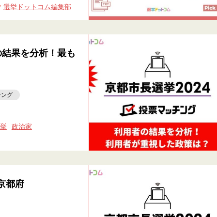
選挙ドットコム編集部
の結果を分析！最も
チング
挙
政治家
京都府