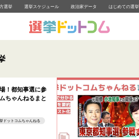
方選挙
選挙スケジュール
政治家データ
はじめての選
挙
場！都知事選に参
ムちゃんねるまと
挙ドットコムちゃんねる