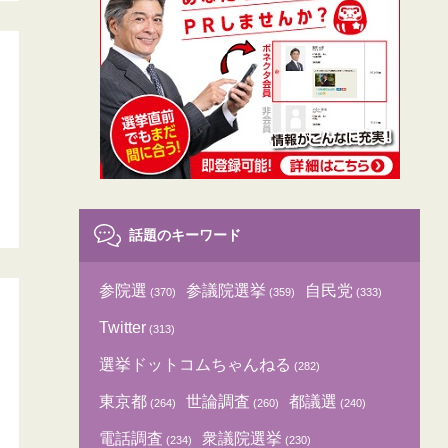
話題のキーワード
参院選
参議院選挙
自民党
(370)
(359)
(333)
Twitter
(313)
選挙ドットコムちゃんねる
(282)
東京都
世論調査
都議選
(264)
(260)
(240)
電話調査
衆議院選挙
(234)
(230)