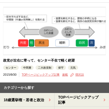
政党が左右に寄って、センター不在で軽く絶望
センター
中間層
二大政党制
保守
元気
2015/9/30
TOPページピックアップ記事
連載
増沢諒
カテゴリーから探す
TOPページピックアップ
18歳選挙権・若者と政治
記事