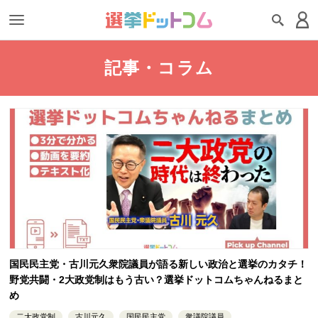
記事・コラム
国民民主党・古川元久衆院議員が語る新しい政治と選挙のカタチ！
野党共闘・2大政党制はもう古い？選挙ドットコムちゃんねるまと
め
二大政党制
古川元久
国民民主党
衆議院議員