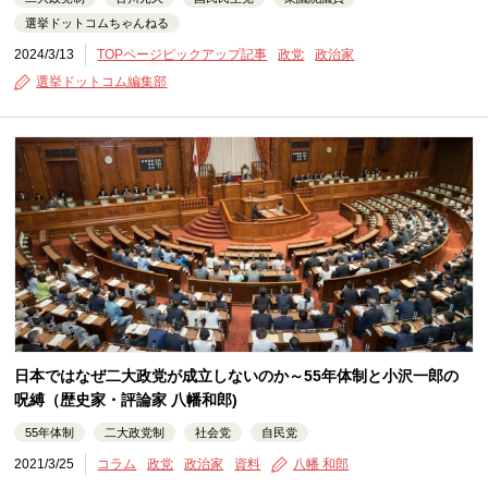
選挙ドットコムちゃんねる
2024/3/13
TOPページピックアップ記事
政党
政治家
選挙ドットコム編集部
日本ではなぜ二大政党が成立しないのか～55年体制と小沢一郎の
呪縛（歴史家・評論家 八幡和郎)
55年体制
二大政党制
社会党
自民党
2021/3/25
コラム
政党
政治家
資料
八幡 和郎