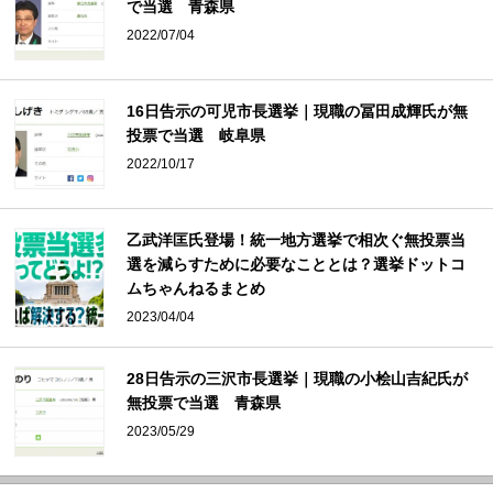
で当選 青森県
2022/07/04
16日告示の可児市長選挙｜現職の冨田成輝氏が無
投票で当選 岐阜県
2022/10/17
乙武洋匡氏登場！統一地方選挙で相次ぐ無投票当
選を減らすために必要なこととは？選挙ドットコ
ムちゃんねるまとめ
2023/04/04
28日告示の三沢市長選挙｜現職の小桧山吉紀氏が
無投票で当選 青森県
2023/05/29