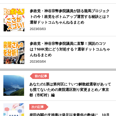
参政党・神谷宗幣参院議員が語る龍馬プロジェク
トの今！政党をボトムアップ運営する秘訣とは？
選挙ドットコムちゃんねるまとめ
2023/03/03
参政党・神谷宗幣参院議員に直撃！演説のコツ
は？NHK党にどう対処する？選挙ドットコムちゃ
んねるまとめ
2023/03/04
あなたの1票は第何区に？いつ解散総選挙があって
も慌てないための衆院選区割り変更まとめ／東京
都（市町村）編
岸田内閣の支持率は発足以来最低の数値に 10月