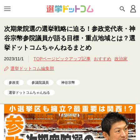
次期衆院選の選挙戦略に迫る！参政党代表・神
谷宗幣参院議員が語る目標・重点地域とは？選
挙ドットコムちゃんねるまとめ
2023/11/1
TOPページピックアップ記事
おすすめ
政治家
選挙ドットコム編集部
参政党
参議院議員
神谷宗幣
選挙ドットコムちゃんねる