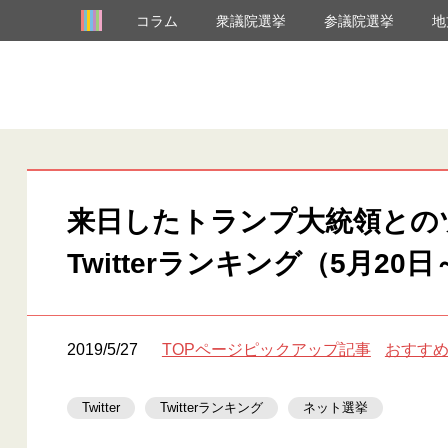
コラム
衆議院選挙
参議院選挙
地
来日したトランプ大統領との
Twitterランキング（5月20日
2019/5/27
TOPページピックアップ記事
おすす
Twitter
Twitterランキング
ネット選挙