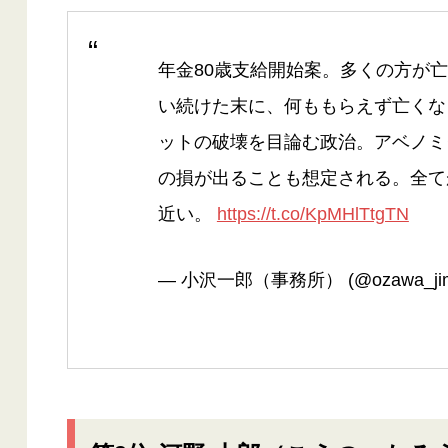
年金80歳支給開始案。多くの方が
い続けた末に、何ももらえず亡くな
ットの破壊を目論む政治。アベノミ
の損が出ることも想定される。全て
近い。
https://t.co/KpMHlTtgTN
— 小沢一郎（事務所） (@ozawa_jim