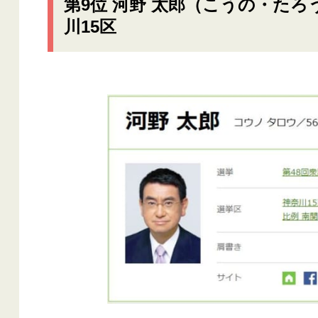
第9位 河野 太郎（こうの・たろ
川15区