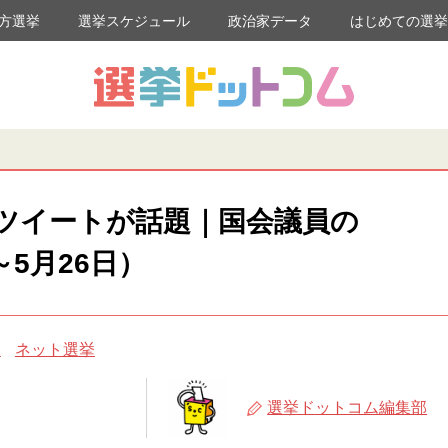
方選挙
選挙スケジュール
政治家データ
はじめての選
ツイートが話題｜国会議員の
～5月26日）
め
ネット選挙
選挙ドットコム編集部