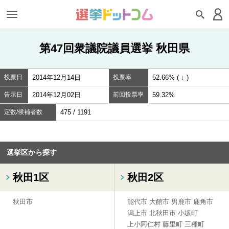
第47回衆議院議員選挙 秋田県
投票日
2014年12月14日
投票率
52.66% ( ↓ )
告示日
2014年12月02日
前回投票率
59.32%
定数/候補者数
475 / 1191
選挙区から探す
秋田1区
秋田2区
秋田市
能代市
大館市
男鹿市
鹿角市
潟上市
北秋田市
小坂町
上小阿仁村
藤里町
三種町