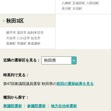
八峰町
五城目町
八郎潟町
井川町
大潟村
秋田3区
横手市
湯沢市
由利本荘市
大仙市
にかほ市
仙北市
美郷町
羽後町
東成瀬村
近隣の選挙区を見る：
時系列で見る：
第47回衆議院議員選挙 秋田県の
前回の選挙結果を見る
種別から探す：
衆議院選挙
参議院選挙
地方自治体選挙