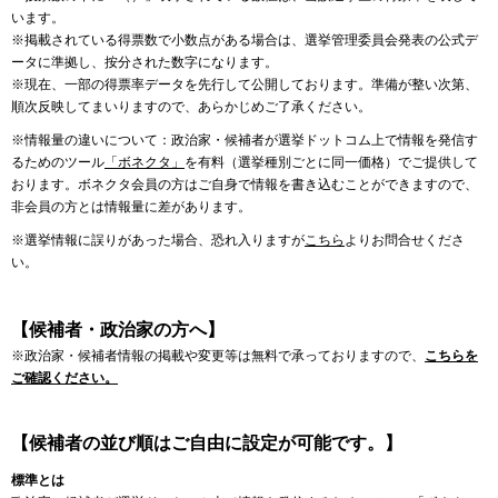
います。
※掲載されている得票数で小数点がある場合は、選挙管理委員会発表の公式デ
ータに準拠し、按分された数字になります。
※現在、一部の得票率データを先行して公開しております。準備が整い次第、
順次反映してまいりますので、あらかじめご了承ください。
※情報量の違いについて：政治家・候補者が選挙ドットコム上で情報を発信す
るためのツール
「ボネクタ」
を有料（選挙種別ごとに同一価格）でご提供して
おります。ボネクタ会員の方はご自身で情報を書き込むことができますので、
非会員の方とは情報量に差があります。
※選挙情報に誤りがあった場合、恐れ入りますが
こちら
よりお問合せくださ
い。
【候補者・政治家の方へ】
※政治家・候補者情報の掲載や変更等は無料で承っておりますので、
こちらを
ご確認ください。
【候補者の並び順はご自由に設定が可能です。】
標準とは