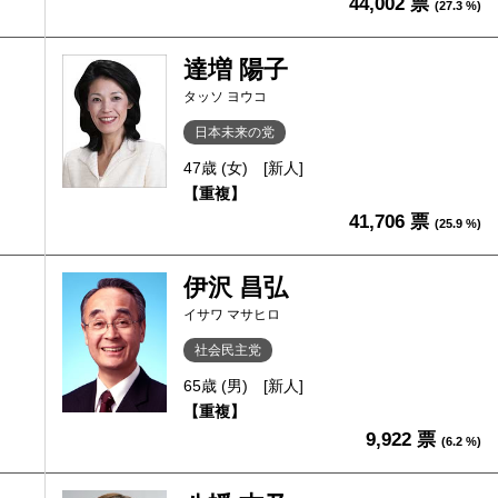
44,002 票
(27.3 %)
達増 陽子
タッソ ヨウコ
日本未来の党
47歳 (女)
[新人]
【重複】
41,706 票
(25.9 %)
伊沢 昌弘
イサワ マサヒロ
社会民主党
65歳 (男)
[新人]
【重複】
9,922 票
(6.2 %)