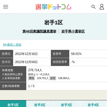
岩手1区
第46回衆議院議員選挙
岩手県小選挙区
My選挙に登録
投票日
2012年12月16日
投票率
59.01%
告示日
2012年12月04日
前回投票率
-%
278,714人
有権者数
※無投票時は選挙
前回より +3,118人
人名簿登録者数
男性
129,751人
女性
148,963人
定数/候補者数
1 / 5
岩手1区
岩手2区
岩手3区
岩手4区