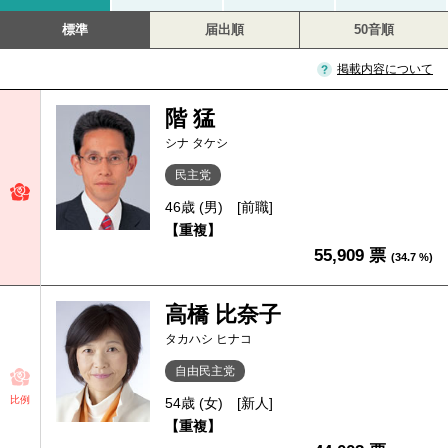
標準
届出順
50音順
掲載内容について
階 猛
シナ タケシ
民主党
46歳 (男)
[前職]
【重複】
55,909 票
(34.7 %)
高橋 比奈子
タカハシ ヒナコ
自由民主党
比例
54歳 (女)
[新人]
【重複】