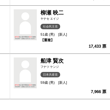
柳瀬 映二
ヤナセ エイジ
社会民主党
51歳 (男)
[新人]
【重複】
17,433 票
船津 賢次
フナツ ケンジ
日本共産党
59歳 (男)
[新人]
7,966 票