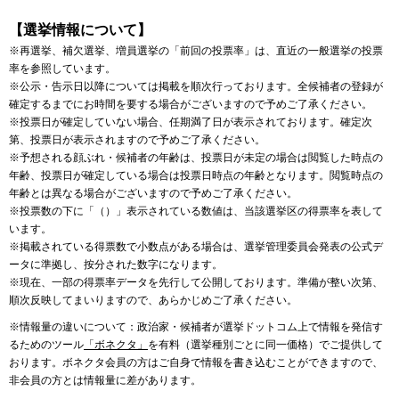
【選挙情報について】
※再選挙、補欠選挙、増員選挙の「前回の投票率」は、直近の一般選挙の投票
率を参照しています。
※公示・告示日以降については掲載を順次行っております。全候補者の登録が
確定するまでにお時間を要する場合がございますので予めご了承ください。
※投票日が確定していない場合、任期満了日が表示されております。確定次
第、投票日が表示されますので予めご了承ください。
※予想される顔ぶれ・候補者の年齢は、投票日が未定の場合は閲覧した時点の
年齢、投票日が確定している場合は投票日時点の年齢となります。閲覧時点の
年齢とは異なる場合がございますので予めご了承ください。
※投票数の下に「（）」表示されている数値は、当該選挙区の得票率を表して
います。
※掲載されている得票数で小数点がある場合は、選挙管理委員会発表の公式デ
ータに準拠し、按分された数字になります。
※現在、一部の得票率データを先行して公開しております。準備が整い次第、
順次反映してまいりますので、あらかじめご了承ください。
※情報量の違いについて：政治家・候補者が選挙ドットコム上で情報を発信す
るためのツール
「ボネクタ」
を有料（選挙種別ごとに同一価格）でご提供して
おります。ボネクタ会員の方はご自身で情報を書き込むことができますので、
非会員の方とは情報量に差があります。