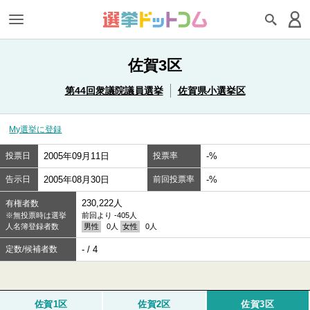
佐賀3区
第44回衆議院議員選挙
佐賀県小選挙区
My選挙に登録
投票日
2005年09月11日
投票率
-%
告示日
2005年08月30日
前回投票率
-%
230,222人
有権者数
※無投票時は選挙
前回より -405人
人名簿登録者数
男性
0人
女性
0人
定数/候補者数
- / 4
佐賀1区
佐賀2区
佐賀3区