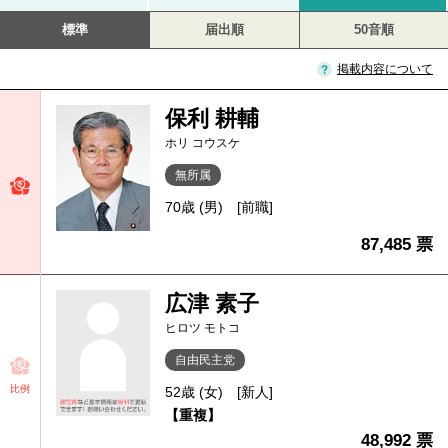
標準
届出順
50音順
掲載内容について
保利 耕輔
ホリ コウスケ
無所属
70歳 (男)
[前職]
87,485 票
広津 素子
ヒロツ モトコ
自由民主党
比例
52歳 (女)
[新人]
【重複】
48,992 票