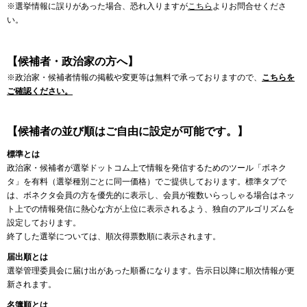
※選挙情報に誤りがあった場合、恐れ入りますが
こちら
よりお問合せくださ
い。
【候補者・政治家の方へ】
※政治家・候補者情報の掲載や変更等は無料で承っておりますので、
こちらを
ご確認ください。
【候補者の並び順はご自由に設定が可能です。】
標準とは
政治家・候補者が選挙ドットコム上で情報を発信するためのツール「ボネク
タ」を有料（選挙種別ごとに同一価格）でご提供しております。標準タブで
は、ボネクタ会員の方を優先的に表示し、会員が複数いらっしゃる場合はネッ
ト上での情報発信に熱心な方が上位に表示されるよう、独自のアルゴリズムを
設定しております。
終了した選挙については、順次得票数順に表示されます。
届出順とは
選挙管理委員会に届け出があった順番になります。告示日以降に順次情報が更
新されます。
名簿順とは