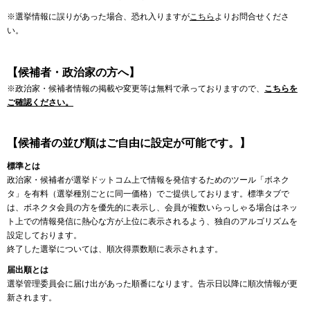
※選挙情報に誤りがあった場合、恐れ入りますが
こちら
よりお問合せくださ
い。
【候補者・政治家の方へ】
※政治家・候補者情報の掲載や変更等は無料で承っておりますので、
こちらを
ご確認ください。
【候補者の並び順はご自由に設定が可能です。】
標準とは
政治家・候補者が選挙ドットコム上で情報を発信するためのツール「ボネク
タ」を有料（選挙種別ごとに同一価格）でご提供しております。標準タブで
は、ボネクタ会員の方を優先的に表示し、会員が複数いらっしゃる場合はネッ
ト上での情報発信に熱心な方が上位に表示されるよう、独自のアルゴリズムを
設定しております。
終了した選挙については、順次得票数順に表示されます。
届出順とは
選挙管理委員会に届け出があった順番になります。告示日以降に順次情報が更
新されます。