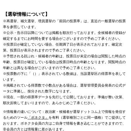
【選挙情報について】
※再選挙、補欠選挙、増員選挙の「前回の投票率」は、直近の一般選挙の投票
率を参照しています。
※公示・告示日以降については掲載を順次行っております。全候補者の登録が
確定するまでにお時間を要する場合がございますので予めご了承ください。
※投票日が確定していない場合、任期満了日が表示されております。確定次
第、投票日が表示されますので予めご了承ください。
※予想される顔ぶれ・候補者の年齢は、投票日が未定の場合は閲覧した時点の
年齢、投票日が確定している場合は投票日時点の年齢となります。閲覧時点の
年齢とは異なる場合がございますので予めご了承ください。
※投票数の下に「（）」表示されている数値は、当該選挙区の得票率を表して
います。
※掲載されている得票数で小数点がある場合は、選挙管理委員会発表の公式デ
ータに準拠し、按分された数字になります。
※現在、一部の得票率データを先行して公開しております。準備が整い次第、
順次反映してまいりますので、あらかじめご了承ください。
※情報量の違いについて：政治家・候補者が選挙ドットコム上で情報を発信す
るためのツール
「ボネクタ」
を有料（選挙種別ごとに同一価格）でご提供して
おります。ボネクタ会員の方はご自身で情報を書き込むことができますので、
非会員の方とは情報量に差があります。