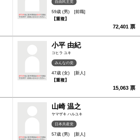
自由民主党
59歳 (男)
[前職]
【重複】
72,401 票
小平 由紀
コヒラ ユキ
みんなの党
47歳 (女)
[新人]
【重複】
15,063 票
山崎 温之
ヤマザキ ハルユキ
日本共産党
57歳 (男)
[新人]