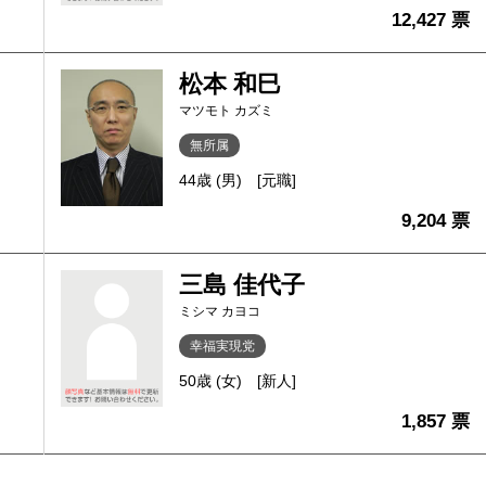
12,427 票
松本 和巳
マツモト カズミ
無所属
44歳 (男)
[元職]
9,204 票
三島 佳代子
ミシマ カヨコ
幸福実現党
50歳 (女)
[新人]
1,857 票