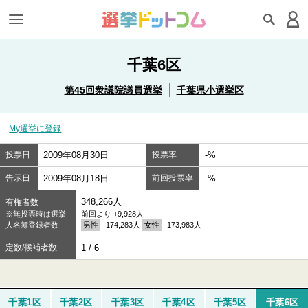
千葉6区
第45回衆議院議員選挙
千葉県小選挙区
My選挙に登録
投票日
2009年08月30日
投票率
-%
告示日
2009年08月18日
前回投票率
-%
348,266人
有権者数
※無投票時は選挙
前回より +9,928人
人名簿登録者数
男性
174,283人
女性
173,983人
定数/候補者数
1 / 6
千葉1区
千葉2区
千葉3区
千葉4区
千葉5区
千葉6区