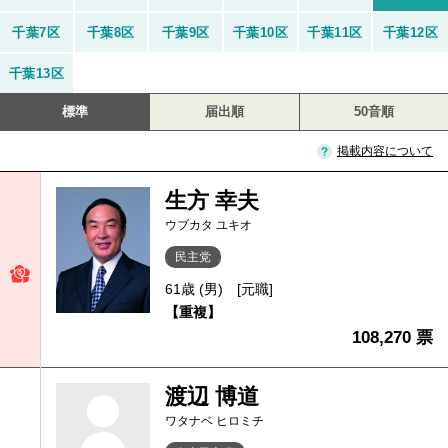
千葉7区
千葉8区
千葉9区
千葉10区
千葉11区
千葉12区
千葉13区
標準
届出順
50音順
掲載内容について
生方 幸夫
ウブカタ ユキオ
民主党
61歳 (男)
[元職]
【重複】
108,270 票
渡辺 博道
ワタナベ ヒロミチ